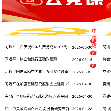
更
中
多
央
>
新
精
习近平：在庆祝中国共产党成立105周
简讯
2026-06-30
神
新
年大会上的讲话
习近平：树立和践行正确政绩观
协会
2026-06-15
新
习近平回信勉励中国青年五四奖章暨新
新发
党建
2026-05-03
时代青年先锋奖获奖者代表：胸怀远大
习近平在加强基础研究座谈会上强调 以
2026-04-30
贵州
贵州
理想矢志拼搏奋斗 带动广大青年把个人
更大力度更实举措加强基础研究 进一步
在“五一”国际劳动节到来之际 习近平向
2026-04-30
党日
工程
党建
追求融入国家发展大局
打牢科技强国建设根基
全国广大劳动群众致以节日祝贺和诚挚
中共中央政治局召开会议 分析研究当前
2026-04-28
传承
——
简 