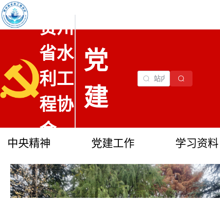
贵州
省水
党
利工
建
程协
会
中央精神
党建工作
学习资料